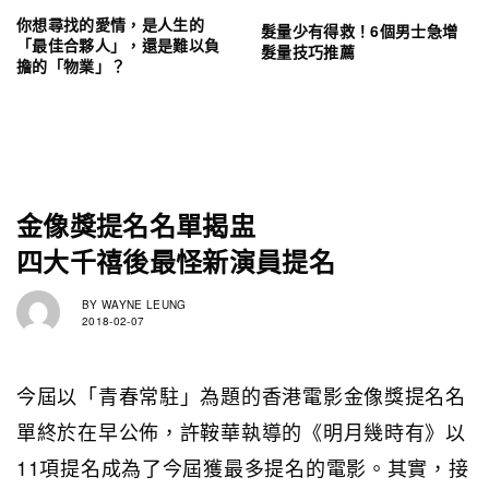
你想尋找的愛情，是人生的
髮量少有得救！6個男士急增
「最佳合夥人」，還是難以負
髮量技巧推薦
擔的「物業」？
金像獎提名名單揭盅
四大千禧後最怪新演員提名
BY
WAYNE LEUNG
2018-02-07
今屆以「青春常駐」為題的香港電影金像獎提名名
單終於在早公佈，許鞍華執導的《明月幾時有》以
11項提名成為了今屆獲最多提名的電影。其實，接