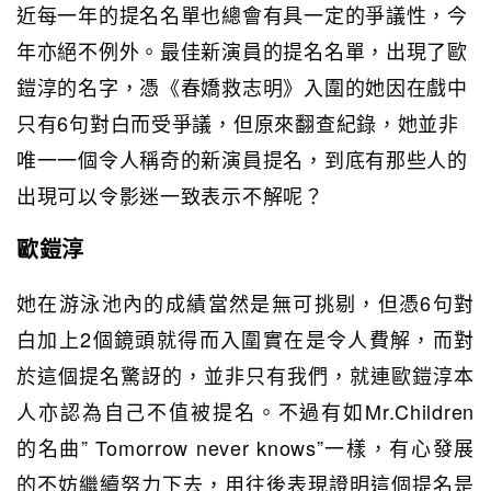
近每一年的提名名單也總會有具一定的爭議性，今
年亦絕不例外。最佳新演員的提名名單，出現了歐
鎧淳的名字，憑《春嬌救志明》入圍的她因在戲中
只有6句對白而受爭議，但原來翻查紀錄，她並非
唯一一個令人稱奇的新演員提名，到底有那些人的
出現可以令影迷一致表示不解呢？
歐鎧淳
她在游泳池內的成績當然是無可挑剔，但憑6句對
白加上2個鏡頭就得而入圍實在是令人費解，而對
於這個提名驚訝的，並非只有我們，就連歐鎧淳本
人亦認為自己不值被提名。不過有如Mr.Children
的名曲” Tomorrow never knows”一樣，有心發展
的不妨繼續努力下去，用往後表現證明這個提名是