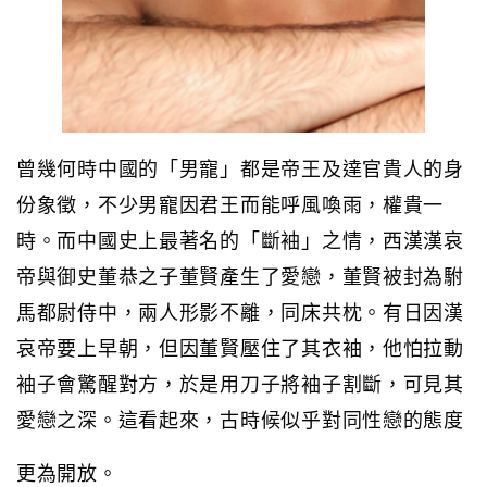
曾幾何時中國的「男寵」都是帝王及達官貴人的身
份象徵，不少男寵因君王而能呼風喚雨，權貴一
時。而中國史上最著名的「斷袖」之情，西漢漢哀
帝與御史董恭之子董賢產生了愛戀，董賢被封為駙
馬都尉侍中，兩人形影不離，同床共枕。有日因漢
哀帝要上早朝，但因董賢壓住了其衣袖，他怕拉動
袖子會驚醒對方，於是用刀子將袖子割斷，可見其
愛戀之深。這看起來，古時候似乎對同性戀的態度
更為開放。