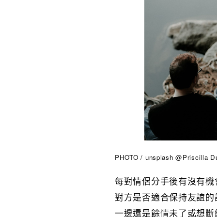
PHOTO / unsplash @Priscilla D
每對情侶分手後有沒有機
對方是否適合保持友誼的
一邊還是餘情未了或想斷