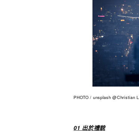
PHOTO / unsplash @Christian 
01 出於禮貌