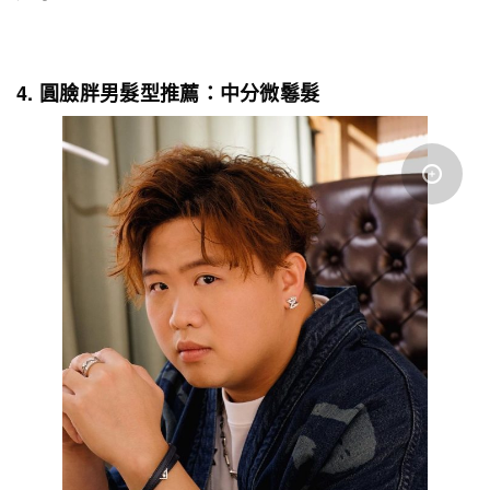
4. 圓臉胖男髮型推薦：中分微鬈髮