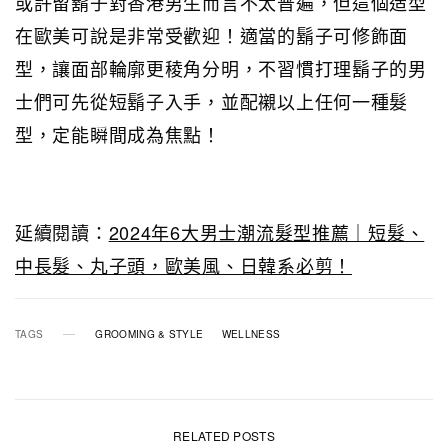
或許留鬍子對香港男生而言不太普遍，但這個造型
在歐美可說是非常受歡迎！適當的鬍子可修飾面
型，讓面部輪廓更稜角分明，不習慣打理鬍子的男
士們可先從短鬍子入手，並配襯以上任何一種髮
型，定能瞬間成為焦點！
延續閱讀：
2024年6大男士潮流髮型推薦｜短髮、
中長髮、丸子頭，歐美風、日韓系必剪！
TAGS
GROOMING & STYLE
WELLNESS
RELATED POSTS