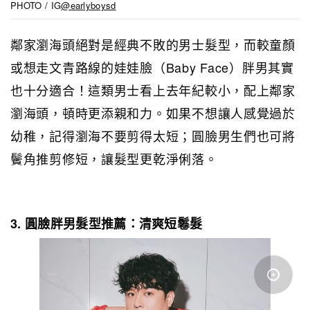
PHOTO / IG
@earlyboysd
鄰家瀏海頭絕對是經典不敗的男士髮型，而較童顏
或想走文青路線的娃娃臉（Baby Face）胖男其實
也十分適合！這類男士看上去年紀較小，配上鄰家
瀏海頭，頓時更添親和力。如果不想讓人感覺過於
幼稚，記得瀏海不要剪得太短；圓臉男生們也可將
鬢角推剪修短，讓髮型更乾淨俐落。
3. 圓臉胖男髮型推薦：清爽短鬈髮