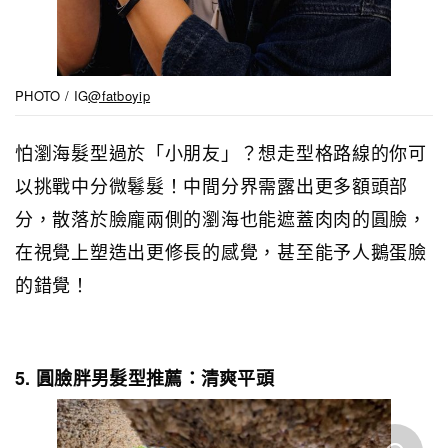
PHOTO / IG
@fatboyip
怕瀏海髮型過於「小朋友」？想走型格路線的你可
以挑戰中分微鬈髮！中間分界需露出更多額頭部
分，散落於臉龐兩側的瀏海也能遮蓋肉肉的圓臉，
在視覺上塑造出更修長的感覺，甚至能予人鵝蛋臉
的錯覺！
5. 圓臉胖男髮型推薦：清爽平頭