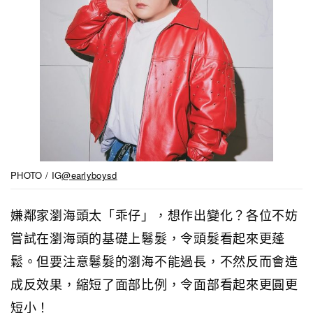
PHOTO / IG
@earlyboysd
嫌鄰家瀏海頭太「乖仔」，想作出變化？各位不妨
嘗試在瀏海頭的基礎上鬈髮，令頭髮看起來更蓬
鬆。但要注意鬈髮的瀏海不能過長，不然反而會造
成反效果，縮短了面部比例，令面部看起來更圓更
短小！