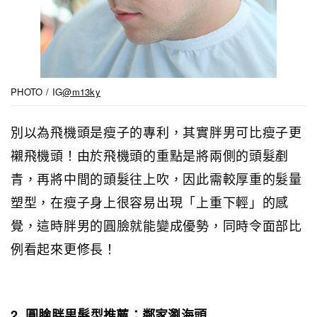
PHOTO / IG
@m13ky
別以為飛機頭是瘦子的專利，其實胖男可比瘦子更
襯飛機頭！由於飛機頭的重點是將兩側的頭髮剷
青，再將中間的頭髮往上吹，因此需較厚重的髮量
塑型，在瘦子身上很容易出現「上重下輕」的感
覺，這時胖男的圓臉就能變成優勢，同時令面部比
例看起來更修長！
2. 圓臉胖男髮型推薦：鄰家瀏海頭