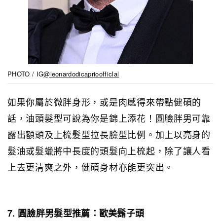
PHOTO / IG
@leonardodicaprioofficlal
如果你屬於微胖身形，或是肉感得來帶點健碩的
話，油頭髮型可說為你是錦上添花！圓臉胖男可靠
露出額頭及上梳髮型拉長臉型比例。加上以亮身的
髮油或髮蠟將中長度的頭髮向上梳起，除了讓人看
上去更清爽之外，健碩身材亦能更突出。
7. 圓臉胖男髮型推薦：歐美鬍子頭