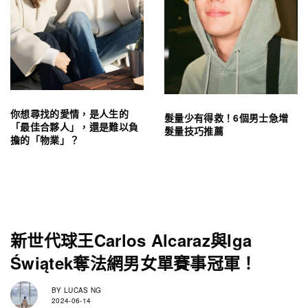
你想尋找的愛情，是人生的
髮量少有得救！6個男士急增
「最佳合夥人」，還是難以負
髮量技巧推薦
擔的「物業」？
新世代球王Carlos Alcaraz與Iga
Świątek奪法網男女單賽事冠軍！
BY
LUCAS NG
2024-06-14