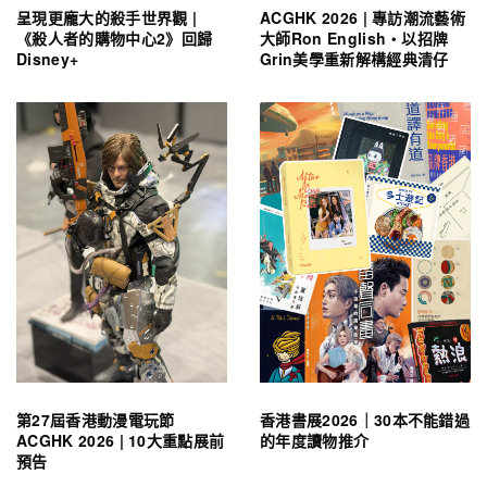
呈現更龐大的殺手世界觀 |
ACGHK 2026 | 專訪潮流藝術
《殺人者的購物中心2》回歸
大師Ron English・以招牌
Disney+
Grin美學重新解構經典清仔
第27屆香港動漫電玩節
香港書展2026｜30本不能錯過
ACGHK 2026 | 10大重點展前
的年度讀物推介
預告