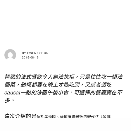
BY
EWEN CHEUK
2015-08-19
精緻的法式餐飲令人無法抗拒，只是往往吃一頓法
國菜，動輒都要在晚上才能吃到，又或者想吃
causal一點的法國午後小食，可選擇的餐廳實在不
多。
這次介紹的是
位於尖沙咀、坐擁維港景致的現代法式餐廳
ÉPURE，它擁有露天陽台全新設計之餘，更加設了「à Toute Heure」