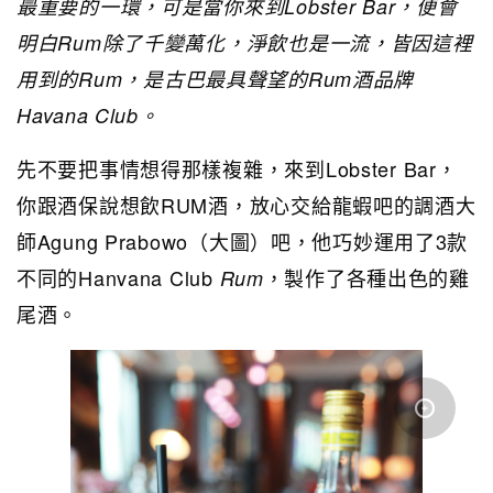
最重要的一環，可是當你來到Lobster Bar，便會
明白Rum除了千變萬化，淨飲也是一流，皆因這裡
用到的
Rum
，是古巴最具聲望的Rum酒品牌
Havana Club。
先不要把事情想得那樣複雜，來到Lobster Bar，
你跟酒保說想飲RUM酒，放心交給龍蝦吧的調酒大
師Agung Prabowo（大圖）吧，他巧妙運用了3款
不同的Hanvana Club
，製作了各種出色的雞
Rum
尾酒。