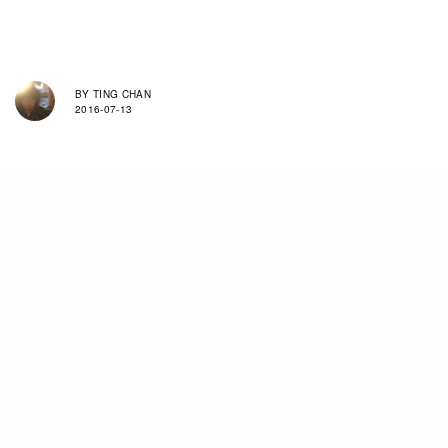
BY
TING CHAN
2016-07-13
到時，甚麼「有加無減」壞形象，與「南車四方」
供應的列車有問題等危機，都一一可化解。但，可
惜的是，塗鴉係真的，不過現在能否睇到就很難講
（早前的確因車站職員未有發覺，有關列車更在港
島綫及將軍澳綫上行駛，但現在就…）以上港鐵的
角色，純粹曲線，以經歷所知，港鐵只會就事件報
警。