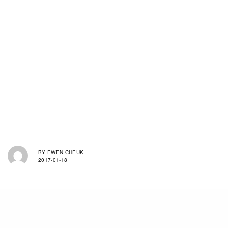
BY
EWEN CHEUK
2017-01-18
這間Museo Atlántico海底博物館選址水深14公尺的大西
洋之中，由同一位英國藝術家Jason deCaires Taylor花