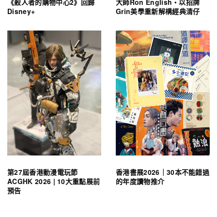
《殺人者的購物中心2》回歸
大師Ron English・以招牌
Disney+
Grin美學重新解構經典清仔
第27屆香港動漫電玩節
香港書展2026｜30本不能錯過
ACGHK 2026 | 10大重點展前
的年度讀物推介
預告