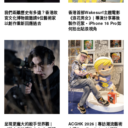
我們距離歷史有多遠？香港故
香港首部Wakesurf主題電影
宮文化博物館邀請9位藝術家
《浪花男女》| 導演分享幕後
以創作重新回應過去
製作花絮・iPhone 16 Pro如
何拍出貼浪視角
呈現更龐大的殺手世界觀 |
ACGHK 2026 | 專訪潮流藝術