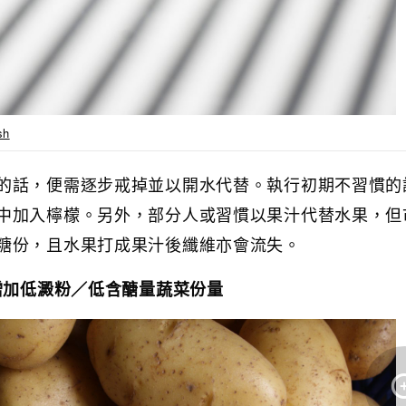
sh
的話，便需逐步戒掉並以開水代替。執行初期不習慣的
中加入檸檬。另外，部分人或習慣以果汁代替水果，但
糖份，且水果打成果汁後纖維亦會流失。
：增加低澱粉／低含醣量蔬菜份量