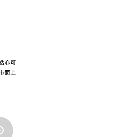
話亦可
市面上