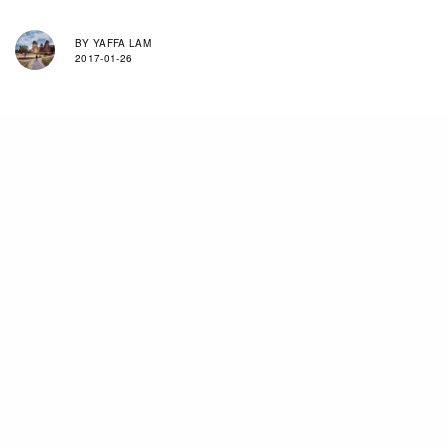
BY
YAFFA LAM
2017-01-26
今年Netflix便體貼地為各生肖，經台灣命理學家詹惟中的
運程分析後，在獨特的人物角色身上與十二生肖特徵之間
找共通點，配上各個劇集，讓每人也能從故事中領會其運
程方向。就如金雞年便或許要像《紙牌屋》（House of
Cards）的Meechum，決心改變自己；又或許像《布朗
克斯：街頭少年音樂夢》（The Get Down）的Zeke
般，勇敢巨展現前所未有的潛能。
Netflix生肖運程網站：
https://newyear.netflix.io/hk