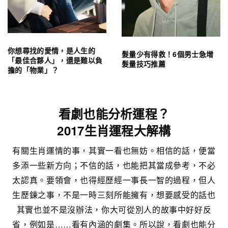
你想尋找的愛情，是人生的
髮量少有得救！6個男士急增
「最佳合夥人」，還是難以負
髮量技巧推薦
擔的「物業」？
看劇也能分析運程？
2017生肖運程大解構
有關生肖運情的事，其實一看也無妨。相信的話，便當
多添一些新方向；不信的話，也能把其當成參考，不必
太認真。要領會，也得經歷經一事長一智的過程，但人
生歷鍊之事，不是一時三刻所能擁有，想要感受的話也
其實也並不是沒辦法，你大可從別人的故事中好好反
省，例如是……看有內涵的劇集。所以說，看劇也能分