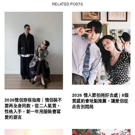
RELATED POSTS
2026 情人節拍拖好去處 | 8個
2026情侶穿搭指南｜情侶裝不
質感約會地點推薦，讓愛侶從
要再全身同款，從二人氣質、
此告別悶局
性格入手，新一年用服裝書寫
愛的語言