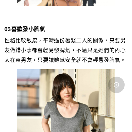
03喜歡發小脾氣
性格比較敏感，平時過份著緊二人的關係，只要男
友做錯小事都會輕易發脾氣，不過只是她們的內心
太在意男友，只要讓她感安全就不會輕易發脾氣。