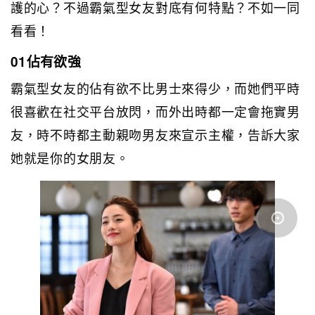
護的心？不過霸氣型女友對底有何特點？不如一同
看看！
01佔有欲強
霸氣型女友的佔有欲不比男士來得少，而她們平時
很喜歡在社交平台放閃，而外出時都一定會拖實男
友，時不時都主動親吻男友來宣示主權，告訴大家
她就是你的女朋友。