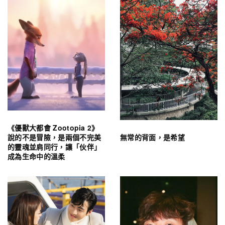
《優獸大都會 Zootopia 2》
無常的背面，是希望
說的不是冒險，是兩個不完美
的靈魂並肩同行，讓「伙伴」
成為生命中的溫柔