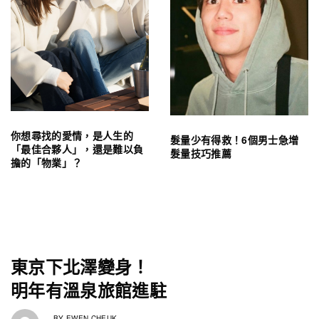
你想尋找的愛情，是人生的
髮量少有得救！6個男士急增
「最佳合夥人」，還是難以負
髮量技巧推薦
擔的「物業」？
東京下北澤變身！
明年有溫泉旅館進駐
BY
EWEN CHEUK