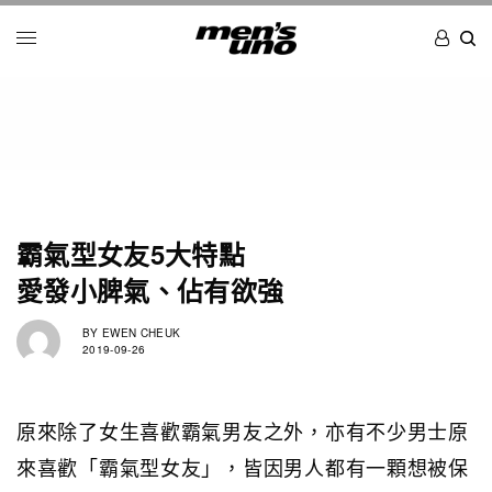
霸氣型女友5大特點
愛發小脾氣、佔有欲強
BY
EWEN CHEUK
2019-09-26
原來除了女生喜歡霸氣男友之外，亦有不少男士原
來喜歡「霸氣型女友」，皆因男人都有一顆想被保