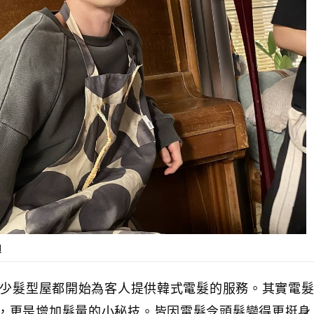
l
令不少髮型屋都開始為客人提供韓式電髮的服務。其實電
，更是增加髮量的小秘技。皆因電髮令頭髮變得更挺身