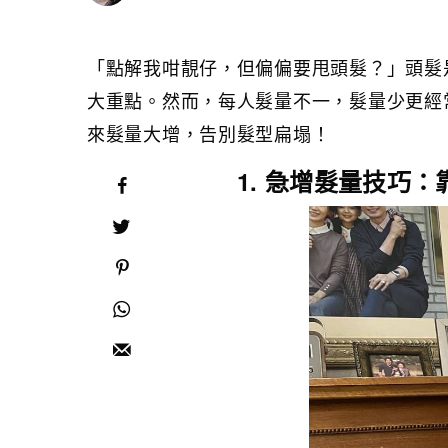
「點解我咁靚仔，但偏偏要甩頭髮？」頭髮
大重點。然而，每人髮量不一，髮量少更經
來髮量大增，告別髮型扁塌！
1. 急增髮量技巧