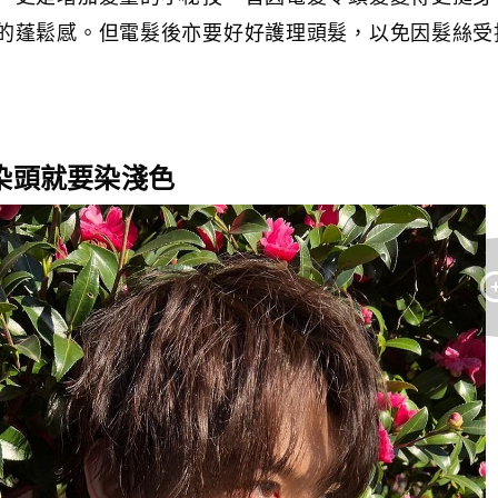
的蓬鬆感。
但電髮後亦要好好護理頭髮，以免因髮絲受
：染頭就要染淺色