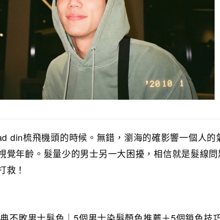
ad din梳飛機頭的時候。無錯，瀏海的確影響一個人的
視覺年齡。髮量少的男士另一大困擾，相信就是髮線問
打救！
、經典不敗男士髮色｜5個男士染髮顏色推薦＋5個鎖色技