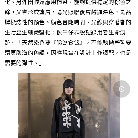
化。另外團隊還應用柿染，能夠提供穩定的棕色之
餘，又會形成塗層，陽光照曬後會越顯深色，是品
牌標誌性的顏色。顏色會隨時間、光線與穿著者的
生活產生細微變化，像牛仔褲般記錄用者生命痕
跡。「天然染色要『睇餸食飯』，不能執拗著誓要
還原腦海的色調，因應現實在設計上作調配，也是
需要的彈性。」