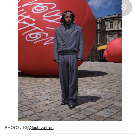
PHOTO / IG
@louisvuitton