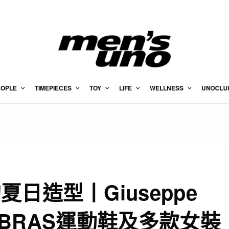
EOPLE
TIMEPIECES
TOY
LIFE
WELLNESS
UNOCLU
日造型丨Giuseppe
COBRAS運動鞋及多款女裝