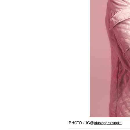
PHOTO / IG@
giuseppezanotti