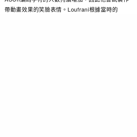
帶動畫效果的笑臉表情。Loufrani根據當時的
ASCII表情製作所對應的彩色圖標，為各種符號分
門別類，也編譯了線上符號詞典。另一邊廂，於日
本NTT DoCoMo公司i-mode移動通信企業團隊工
作的栗田穰崇，在1998年與1999年期間創作了第
一套共172個解像度為12×12像素的圖示，原意讓
用家更有效傅達訊息。在西方，大部份的表情符號
是由左到右的，並需要順時針旋轉90度來看。例如
「＝）」和 「：）」代表著微笑，左邊為眼睛，右
面為嘴巴。東方的表情符號，即日本之「顏文
字」，不需要旋轉閱讀，正面也能理解。日本人發
明的表情符號，效果更為豐富，例如「(>_<)」意
思為苦惱、 「(=^ · ^=)」代表著小貓，「-_-|||」