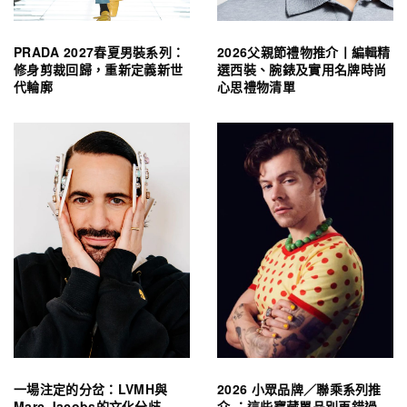
PRADA 2027春夏男裝系列：
2026父親節禮物推介丨編輯精
修身剪裁回歸，重新定義新世
選西裝、腕錶及實用名牌時尚
代輪廓
心思禮物清單
一場注定的分岔：LVMH與
2026 小眾品牌／聯乘系列推
Marc Jacobs的文化分歧
介 ：這些寶藏單品別再錯過