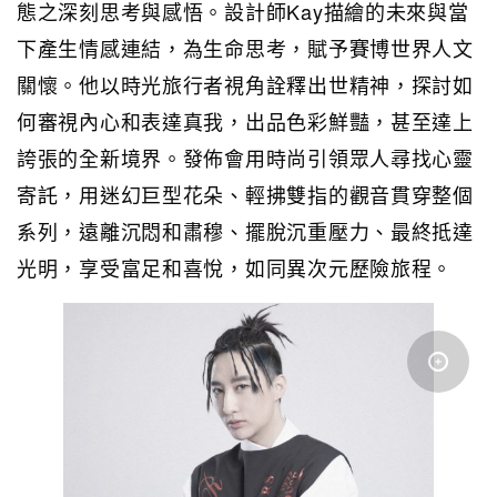
態之深刻思考與感悟。設計師Kay描繪的未來與當
下產生情感連結，為生命思考，賦予賽博世界人文
關懷。他以時光旅行者視角詮釋出世精神，探討如
何審視內心和表達真我，出品色彩鮮豔，甚至達上
誇張的全新境界。發佈會用時尚引領眾人尋找心靈
寄託，用迷幻巨型花朵、輕拂雙指的觀音貫穿整個
系列，遠離沉悶和肅穆、擺脫沉重壓力、最終抵達
光明，享受富足和喜悅，如同異次元歷險旅程。