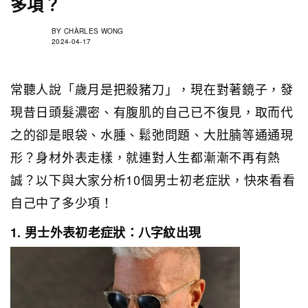
多項？
BY
CHÀRLES WONG
2024-04-17
常聽人說「歲月是把殺豬刀」，現在對著鏡子，發
現昔日頭髮濃密、有腹肌的自己已不復見，取而代
之的卻是眼袋、水腫、鬆弛問題、大肚腩等通通現
形？身材外表走樣，就連對人生都漸漸不再有熱
誠？以下與大家分析10個男士初老症狀，快來看看
自己中了多少項！
1. 男士外表初老症狀：八字紋出現