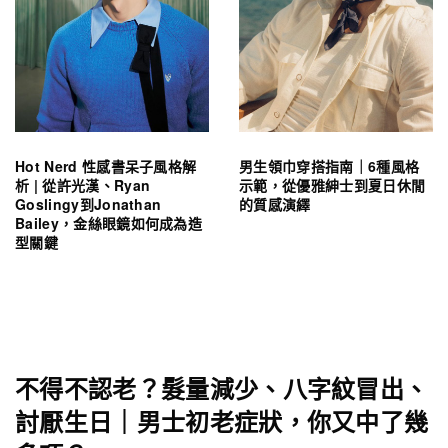
Hot Nerd 性感書呆子風格解
男生領巾穿搭指南｜6種風格
析 | 從許光漢、Ryan
示範，從優雅紳士到夏日休閒
Goslingy到Jonathan
的質感演繹
Bailey，金絲眼鏡如何成為造
型關鍵
不得不認老？髮量減少、八字紋冒出、
討厭生日｜男士初老症狀，你又中了幾