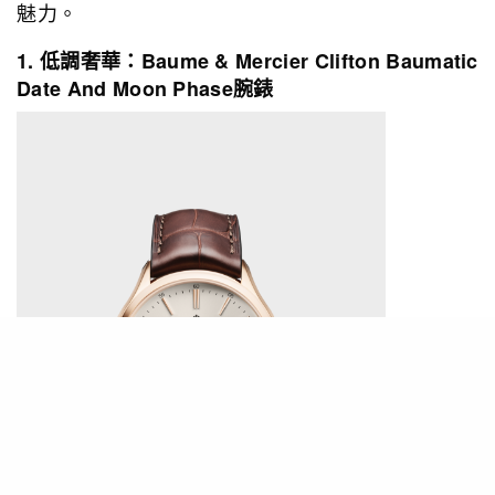
魅力。
1. 低調奢華：Baume & Mercier Clifton Baumatic
Date And Moon Phase腕錶