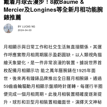
戴着月球去漫步！8款Baume &
Mercier及Longines等全新月相功能腕
錶推薦
BY
LUCAS NG
2024-04-03
月相顯示與日常工作和社交生活無直接關係，其運
作呼應實際月相周期展示盈虧圓缺，以人類視角描
繪天象變化，是一件非常浪漫的裝置。據說世界首
枚配備月相顯示功 能之萬年曆腕錶在1925年面
世，後來再有鐘錶品牌推出全日曆月相腕錶，通過
59齒齒輪驅動月相顯示盤順時針運轉，每運行半圈
便完成一個月相周期。此後月相裝置精確度逐漸提
升，球形和巨型月相裝置相繼面世，演繹天文神秘