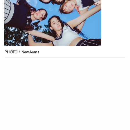
PHOTO / NewJeans
常謂「青春無敵」，近年韓國女團成員出道年紀越
趨年輕。去年7月甫出道就引發熱議的
NewJeans，罕有地在事前未有公開任何成員資訊
的情況下， 直接在出道當天發佈大玩Y2K復古風格
的〈Attention〉，歌曲好評如潮。她們更在出道翌
日獲邀出席Chanel的活動，風頭一時無兩。