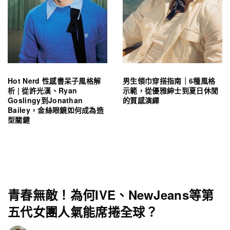
Hot Nerd 性感書呆子風格解
男生領巾穿搭指南｜6種風格
析 | 從許光漢、Ryan
示範，從優雅紳士到夏日休閒
Goslingy到Jonathan
的質感演繹
Bailey，金絲眼鏡如何成為造
型關鍵
青春無敵！為何IVE、NewJeans等第
五代女團人氣能席捲全球？