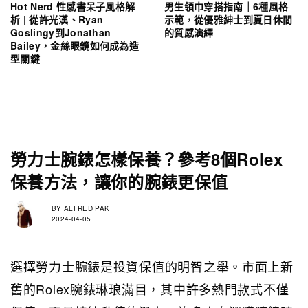
Hot Nerd 性感書呆子風格解
男生領巾穿搭指南｜6種風格
析 | 從許光漢、Ryan
示範，從優雅紳士到夏日休閒
Goslingy到Jonathan
的質感演繹
Bailey，金絲眼鏡如何成為造
型關鍵
勞力士腕錶怎樣保養？參考8個Rolex
保養方法，讓你的腕錶更保值
BY
ALFRED PAK
2024-04-05
選擇勞力士腕錶是投資保值的明智之舉。市面上新
舊的Rolex腕錶琳琅滿目，其中許多熱門款式不僅