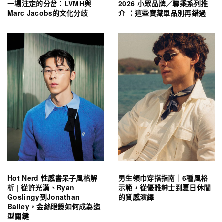
一場注定的分岔：LVMH與
2026 小眾品牌／聯乘系列推
Marc Jacobs的文化分歧
介 ：這些寶藏單品別再錯過
Hot Nerd 性感書呆子風格解
男生領巾穿搭指南｜6種風格
析 | 從許光漢、Ryan
示範，從優雅紳士到夏日休閒
Goslingy到Jonathan
的質感演繹
Bailey，金絲眼鏡如何成為造
型關鍵