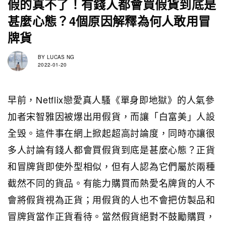
假的真不了！有錢人都會買假貨到底是
甚麼心態？4個原因解釋為何人敢用冒
牌貨
BY
LUCAS NG
2022-01-20
早前，Netflix戀愛真人騷《單身即地獄》的人氣參
加者宋智雅因被爆出用假貨，而讓「白富美」人設
全毁。這件事在網上掀起超高討論度，同時亦讓很
多人討論
有錢人都會買假貨到底是甚麼心態？
正貨
和冒牌貨即使外型相似，但有人認為它們屬於兩種
截然不同的貨品。有能力購買而熱愛名牌貨的人不
會將假貨視為正貨；用假貨的人也不會把仿製品和
冒牌貨當作正貨看待。當然假貨絕對不鼓勵購買，