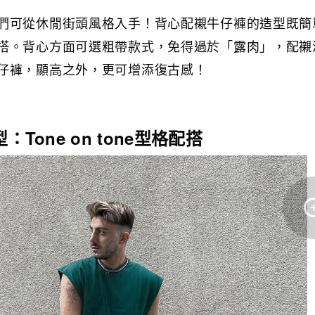
們可從休閒街頭風格入手！背心配襯牛仔褲的造型既簡
搭。背心方面可選粗帶款式，免得過於「露肉」，配襯
仔褲，顯高之外，更可增添復古感！
：Tone on tone型格配搭