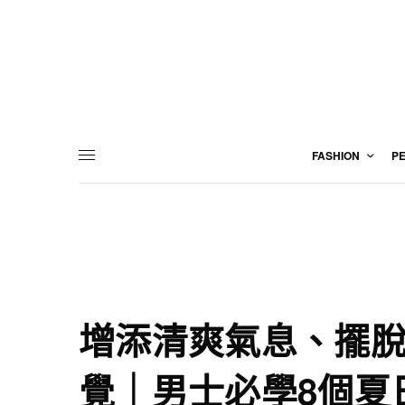
FASHION
P
增添清爽氣息、擺
覺｜男士必學8個夏