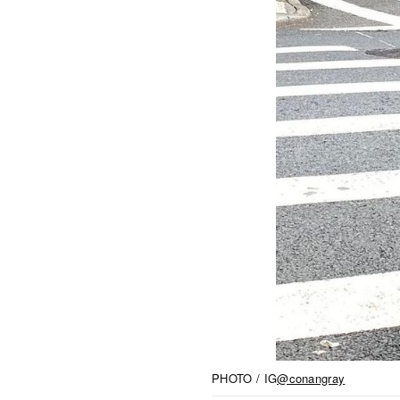
PHOTO / IG
@conangray