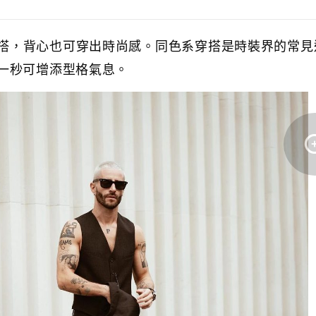
one穿搭，背心也可穿出時尚感。同色系穿搭是時裝界的常
一秒可增添型格氣息。