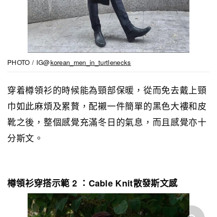
PHOTO / IG@
korean_men_in_turtlenecks
穿着樽領衫的時候能為頸部保暖，從而免去戴上頸
巾如此麻煩及累贅，配襯一件簡單的黑色大褸和皮
靴之後，整個感覺充滿冬日的氣息，而且感覺亦十
分斯文。
樽領衫穿搭示範 2 ：Cable Knit散發斯文感