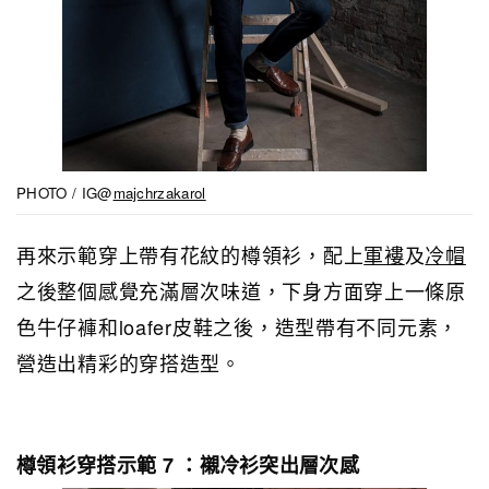
PHOTO / IG@
majchrzakarol
再來示範穿上帶有花紋的樽領衫，配上
軍褸
及
冷帽
之後整個感覺充滿層次味道，下身方面穿上一條原
色牛仔褲和loafer皮鞋之後，造型帶有不同元素，
營造出精彩的穿搭造型。
樽領衫穿搭示範 7 ：襯冷衫突出層次感