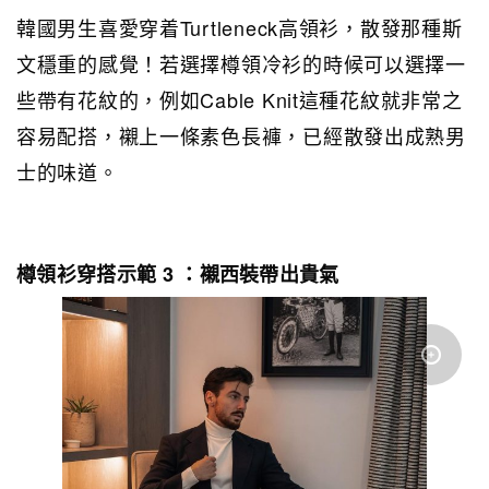
韓國男生喜愛穿着Turtleneck高領衫，散發那種斯
文穩重的感覺！若選擇樽領冷衫的時候可以選擇一
些帶有花紋的，例如Cable Knit這種花紋就非常之
容易配搭，襯上一條素色長褲，已經散發出成熟男
士的味道。
樽領衫穿搭示範 3 ：襯西裝帶出貴氣