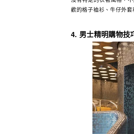
歡的格子裇衫、牛仔外套
4. 男士精明購物技