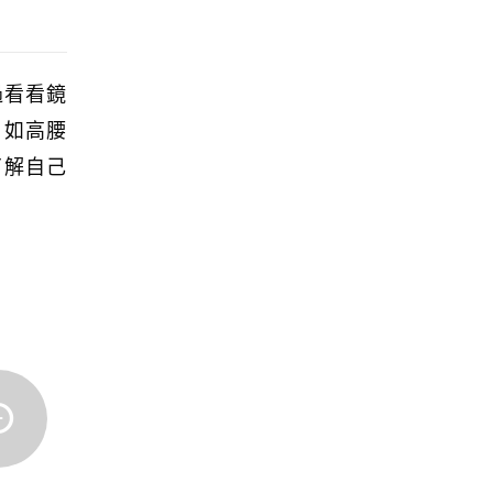
過看看鏡
，如高腰
了解自己