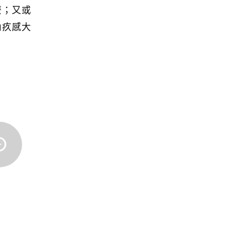
麼；又或
內疚感大