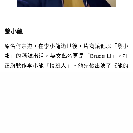
黎小龍
原名何宗道，在李小龍逝世後，片商讓他以「黎小
龍」的稱號出道，英文藝名更是「Bruce Li」，打
正旗號作李小龍「接班人」。他先後出演了《龍的
影子》、《截拳鷹爪功》、《詠春與截拳》等動作
片後，他以一套《李小龍傳奇》，在華人地區打出
名堂。原因是他的外形跟李小龍十分近似，再刻意
仿製李小龍相打時的舉動和叫聲，因此當時深受觀
眾喜愛，有「李小龍第二」之稱。