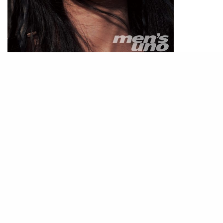
《青春鬥》中的「錢貝貝」，《最初的相遇， 最後
的別離》中的「季曉鷗」，再到《真相》中執著而
倔強的技術檢察官「林嵐」，她學習了大量的實用
技能，包括但不限於：咖啡拉花、檢察知識、巴西
柔術以及刑偵跟踪技巧等。這些費時費力的艱苦準
備，不一定每個演員都樂於去付出，但蓋玥希認為
這是必須的—它們都擔當了 「安全閥」，保證角色
專業與嚴肅。
「很高興在各行各業裡面女性都得到了尊重，在各