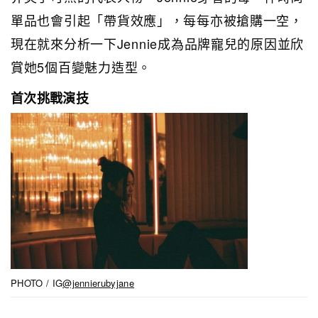
單品也會引起
「
帶貨效應
」
，每每亦被搶購一空，
現在就來分析一下Jennie成為品牌寵兒的原因並欣
賞她5個
百變
魅力造型。
首次挑戰演技
PHOTO / IG
@jennierubyjane