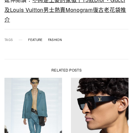
及Louis Vuitton男士熱賣Monogram復古老花袋推
介
TAGS
FEATURE
FASHION
RELATED POSTS