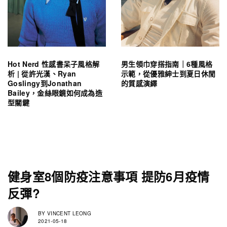
Hot Nerd 性感書呆子風格解
男生領巾穿搭指南｜6種風格
析 | 從許光漢、Ryan
示範，從優雅紳士到夏日休閒
Goslingy到Jonathan
的質感演繹
Bailey，金絲眼鏡如何成為造
型關鍵
健身室8個防疫注意事項 提防6月疫情
反彈?
BY
VINCENT LEONG
2021-05-18