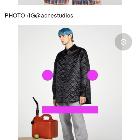
PHOTO /IG@
acnestudios