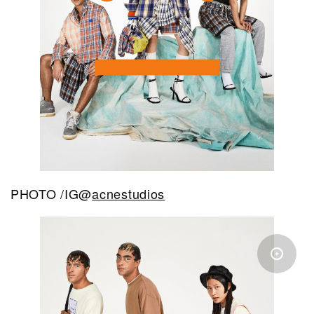
PHOTO /IG@
acnestudios