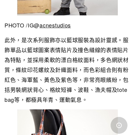
PHOTO /IG@
acnestudios
此外，是次系列服飾亦以籃球服裝為設計靈感。服
飾單品以籃球圖案表情貼片及撞色縫線的表情貼片
為特點，並採用柔軟的漂白格紋面料，多色網狀材
質，條紋印花螺紋及針織面料，而色彩組合則有粉
紅色、海軍藍、黃色及紫色等，非常亮眼繽紛，包
括男裝網狀背心、格紋短褲、波鞋、漁夫帽及tote
bag等，都極具年青、運動氣息。