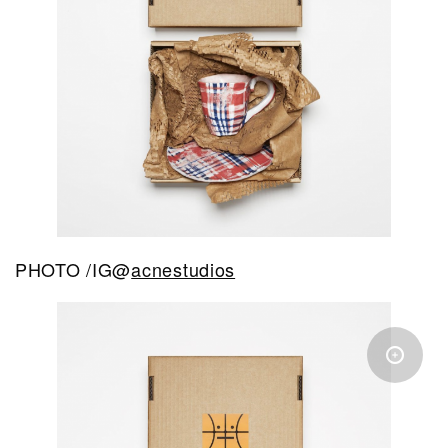
PHOTO /IG@
acnestudios