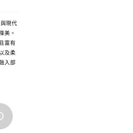
格與現代
條美。
且富有
以及柔
融入部