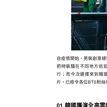
自疫情開始，男裝創意總監V
把時裝騷在不同地方巡迴
行；而今次選擇來到韓國
片，已經令各位BTS粉
01 韓國導演全高雲