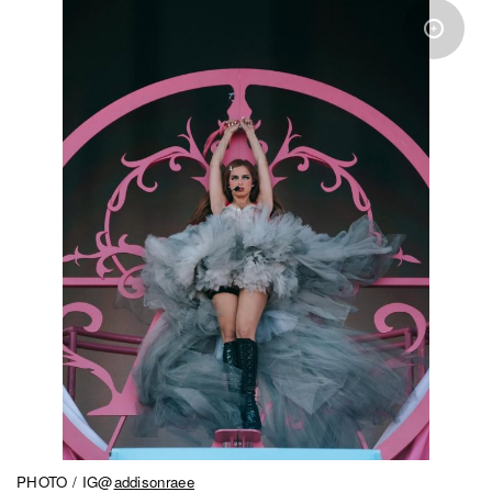
PHOTO / IG@
addisonraee