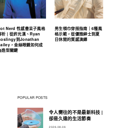
Hot Nerd 性感書呆子風格
男生領巾穿搭指南｜6種風
解析 | 從許光漢、Ryan
格示範，從優雅紳士到夏
oslingy到Jonathan
日休閒的質感演繹
Bailey，金絲眼鏡如何成
為造型關鍵
POPULAR POSTS
令人嚮往的不是最新科技 |
卻是久違的生活節奏
2026-08-06