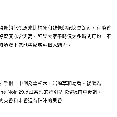
嗅覺的記憶原來比視覺和聽覺的記憶更深刻，有噴香
好感度亦會更高。如果大家平時沒太多時間打扮，不
時噴幾下就能輕鬆增添個人魅力。
佛手柑。中調為雪松木、岩蘭草和麝香。後調為
The Noir 29以紅茶葉的特別萃取環繞前中後調，
的茶香和木香還有陣陣的果香。