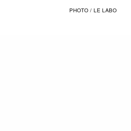
PHOTO / LE LABO
2. Aēsop 悟香水 Tacit
悟香水
前調是日本柚子和柑橘；中
的悟香水靈感來自於傳統
新脫俗的柚子配上沉穩的
PHOTO / AESOP