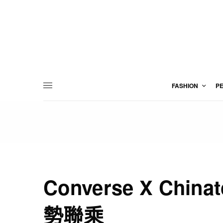
FASHION
P
Converse X Chin
勢聯乘