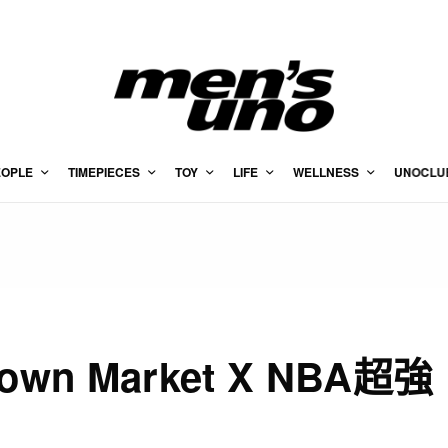
EOPLE
TIMEPIECES
TOY
LIFE
WELLNESS
UNOCLU
atown Market X NBA超強