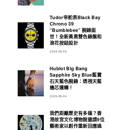
Tudor帝舵表Black Bay
Chrono 39
“Bumblebee” 腕錶面
世！全新黃黑雙色錶盤和
滾花按鈕設計
2026-08-05
Hublot Big Bang
Sapphire Sky Blue藍寶
石天藍色腕錶：透視天藍
機芯運轉！
2026-08-04
我們距離歷史有多遠？香
港故宮文化博物館邀請9位
藝術家以創作重新回應過