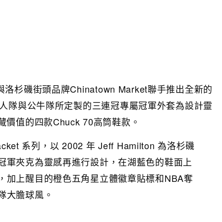
與洛杉磯街頭品牌Chinatown Market聯手推出全新的
為NBA湖人隊與公牛隊所定製的三連冠專屬冠軍外套為設計靈
值的四款Chuck 70高筒鞋款。
 Jacket 系列，以 2002 年 Jeff Hamilton 為洛杉磯
冠軍夾克為靈感再進行設計，在湖藍色的鞋面上
，加上醒目的橙色五角星立體徽章貼標和NBA奪
隊大膽球風。