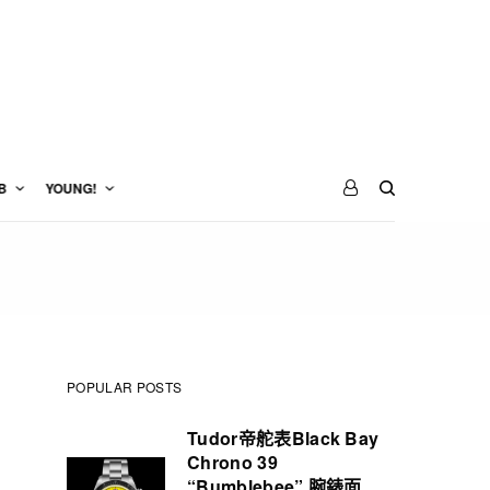
B
YOUNG!
POPULAR POSTS
Tudor帝舵表Black Bay
Chrono 39
“Bumblebee” 腕錶面