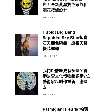
世！全新黃黑雙色錶盤和
滾花按鈕設計
2026-08-05
Hublot Big Bang
Sapphire Sky Blue藍寶
石天藍色腕錶：透視天藍
機芯運轉！
2026-08-04
我們距離歷史有多遠？香
港故宮文化博物館邀請9位
藝術家以創作重新回應過
去
2026-08-04
Parmigiani Fleurier帕瑪