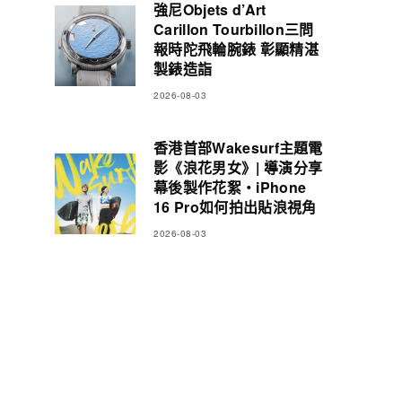
強尼Objets d’Art
Carillon Tourbillon三問
報時陀飛輪腕錶 彰顯精湛
製錶造詣
2026-08-03
香港首部Wakesurf主題電
影《浪花男女》| 導演分享
幕後製作花絮・iPhone
16 Pro如何拍出貼浪視角
2026-08-03