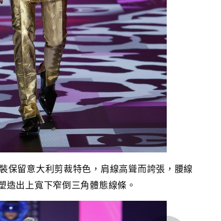
na秋冬男裝保留意大利剪裁特色，肩線高聳而誇張，腰線
塑造出上寬下窄倒三角體態線條。