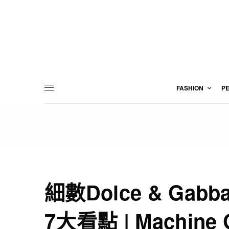
FASHION
P
細數Dolce & Gab
7大看點 | Machine 