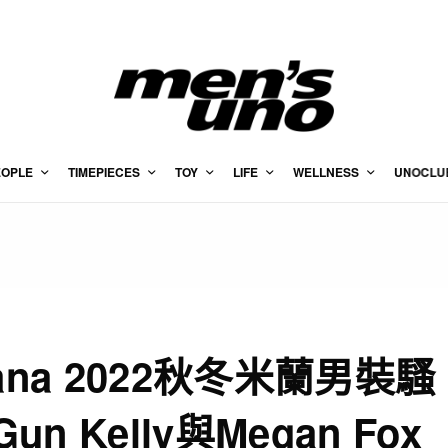
EOPLE
TIMEPIECES
TOY
LIFE
WELLNESS
UNOCLU
bana 2022秋冬米蘭男裝騷
Gun Kelly與Megan Fox