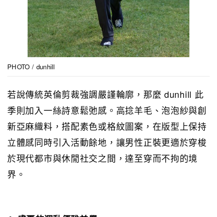
PHOTO / dunhill
若說傳統英倫剪裁強調嚴謹輪廓，那麼 dunhill 此
季則加入一絲詩意鬆弛感。高捻羊毛、泡泡紗與創
新亞麻織料，搭配素色或格紋圖案，在版型上保持
立體感同時引入活動餘地，讓男性正裝更適於穿梭
於現代都市與休閒社交之間，達至穿而不拘的境
界。