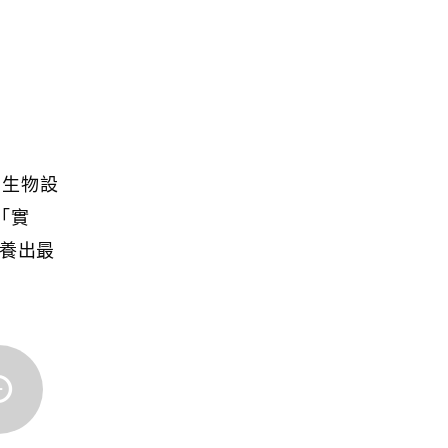
牙生物設
此「實
培養出最