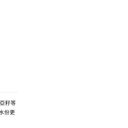
奇亞籽等
水份更