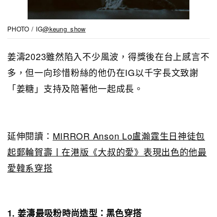
PHOTO / IG
@keung_show
姜濤2023雖然陷入不少風波，得獎後在台上感言不
多，但一向珍惜粉絲的他仍在IG以千字長文致謝
「姜糖」支持及陪著他一起成長。
延伸閱讀：
MIRROR Anson Lo盧瀚霆生日神徒包
起郵輪賀壽丨在港版《大叔的愛》表現出色的他最
愛韓系穿搭
1. 姜濤最吸粉時尚造型：黑色穿搭