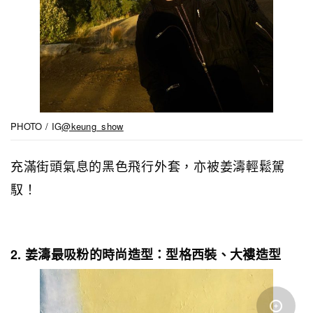
PHOTO / IG
@keung_show
充滿街頭氣息的黑色飛行外套，亦被姜濤輕鬆駕
馭！
2. 姜濤最吸粉的時尚造型：型格西裝、大褸造型