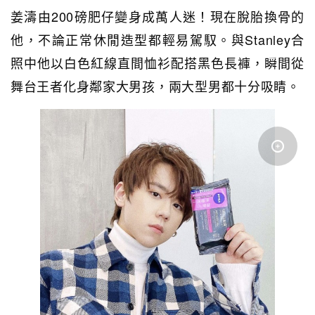
姜濤由200磅肥仔變身成萬人迷！現在脫胎換骨的
他，不論正常休閒造型都輕易駕馭。與Stanley合
照中他以白色紅線直間恤衫配搭黑色長褲，瞬間從
舞台王者化身鄰家大男孩，兩大型男都十分吸睛。