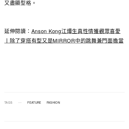
又盡顯型格。
延伸閱讀：
Anson Kong江𤒹生真性情獲觀眾喜愛
丨除了穿搭有型又是MIRROR中的跳舞兼門面擔當
TAGS
FEATURE
FASHION