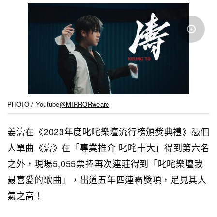
PHOTO / Youtube
@MIRRORweare
姜濤在《2023年度叱咤樂壇流行榜頒獎典禮》憑個
人單曲《濤》在「專業推介 叱咤十大」得到第六名
之外，現場5,055票捧再次連莊得到「叱咤樂壇我
最喜愛的歌曲」，出道五年四連霸獎項，足見其人
氣之高！