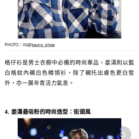
PHOTO / IG@
keung_show
格仔衫是男士衣櫉中必備的時尚單品，姜濤則以藍
白格紋內襯白色樽領衫，除了襯托出膚色更白皙
外，亦一展年青活力氣息。
4. 姜濤最吸粉的時尚造型：街頭風