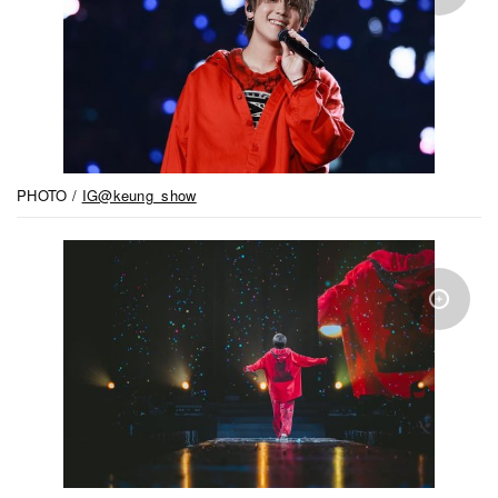
PHOTO /
IG@keung_show