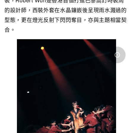
裝，Robert Wun是香港首個打進巴黎高訂時裝周
的設計師，西裝外套在水晶鑲嵌後呈現雨水濺過的
型態，更在燈光反射下閃閃奪目，亦與主題相當契
合。