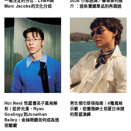
一場注定的分岔：LVMH與
2026 小眾品牌／聯乘系列推
Marc Jacobs的文化分歧
介 ：這些寶藏單品別再錯過
Hot Nerd 性感書呆子風格解
男生領巾穿搭指南｜6種風格
析 | 從許光漢、Ryan
示範，從優雅紳士到夏日休閒
Goslingy到Jonathan
的質感演繹
Bailey，金絲眼鏡如何成為造
型關鍵