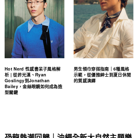
Hot Nerd 性感書呆子風格解
男生領巾穿搭指南｜6種風格
析 | 從許光漢、Ryan
示範，從優雅紳士到夏日休閒
Goslingy到Jonathan
的質感演繹
Bailey，金絲眼鏡如何成為造
型關鍵
恐龍熱潮回歸｜沖繩全新大自然主題樂