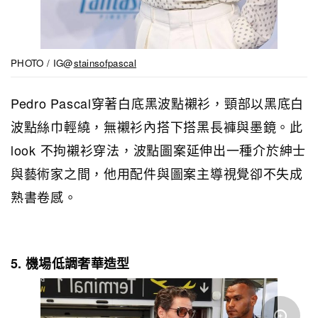
PHOTO / IG@
stainsofpascal
Pedro
Pascal
穿著白底黑波點襯衫，頸部以黑底白
波點絲巾輕繞，無襯衫內搭下搭黑長褲與墨鏡。此
look 不拘襯衫穿法，波點圖案延伸出一種介於紳士
與藝術家之間，他用配件與圖案主導視覺卻不失成
熟書卷感。
5. 機場低調奢華造型