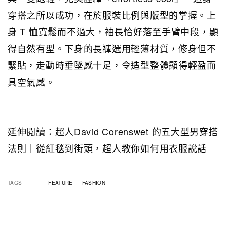
穿搭之所以成功，在於服裝比例與版型的掌握。上
身 T 恤寬鬆而不過大，袖長恰好落至手臂中段，顯
得自然有型。下身的長褲選用輕薄材質，修身但不
緊貼，走動時垂墜感十足，令造型整體顯得輕盈而
具空氣感。
延伸閱讀：
超人David Corenswet 的五大型男穿搭
法則｜從紅毯到街頭，超人教你如何用衣服說話
TAGS
FEATURE
FASHION