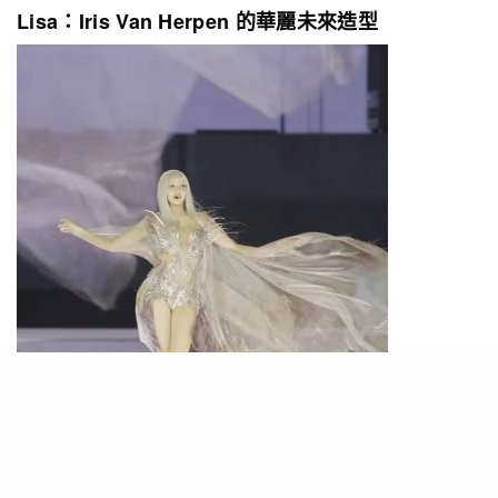
Lisa：Iris Van Herpen 的華麗未來造型
PHOTO / IG@
lalalalisa_m