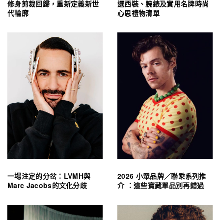
修身剪裁回歸，重新定義新世
選西裝、腕錶及實用名牌時尚
代輪廓
心思禮物清單
一場注定的分岔：LVMH與
2026 小眾品牌／聯乘系列推
Marc Jacobs的文化分歧
介 ：這些寶藏單品別再錯過