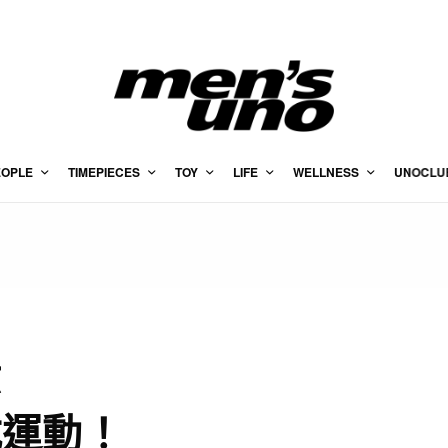
EOPLE
TIMEPIECES
TOY
LIFE
WELLNESS
UNOCLU
意
式運動！