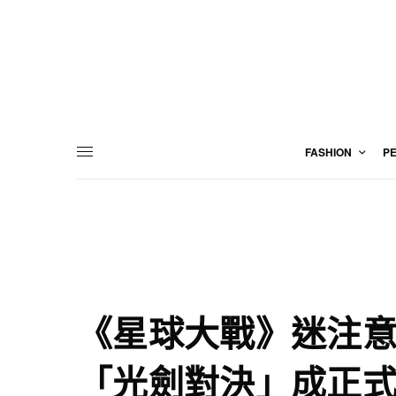
FASHION
P
《星球大戰》迷注
「光劍對決」成正