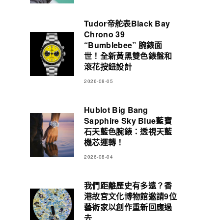
Tudor帝舵表Black Bay
Chrono 39
“Bumblebee” 腕錶面
世！全新黃黑雙色錶盤和
滾花按鈕設計
2026-08-05
Hublot Big Bang
Sapphire Sky Blue藍寶
石天藍色腕錶：透視天藍
機芯運轉！
2026-08-04
我們距離歷史有多遠？香
港故宮文化博物館邀請9位
藝術家以創作重新回應過
去