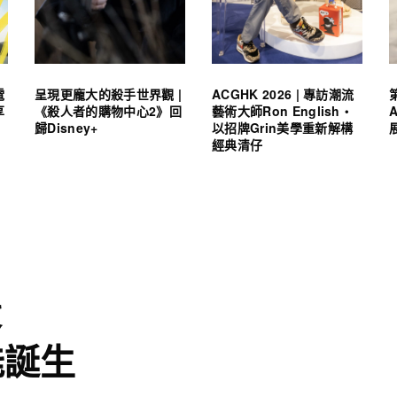
電
呈現更龐大的殺手世界觀 |
ACGHK 2026 | 專訪潮流
享
《殺人者的購物中心2》回
藝術大師Ron English・
歸Disney+
以招牌Grin美學重新解構
經典清仔
設
能誕生