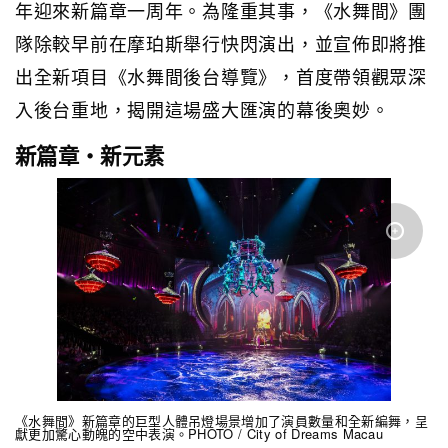
年迎來新篇章一周年。為隆重其事，《水舞間》團
隊除較早前在摩珀斯舉行快閃演出，並宣佈即將推
出全新項目《水舞間後台導覽》，首度帶領觀眾深
入後台重地，揭開這場盛大匯演的幕後奧妙。
新篇章・新元素
《水舞間》新篇章的巨型人體吊燈場景增加了演員數量和全新編舞，呈
獻更加驚心動魄的空中表演。PHOTO / City of Dreams Macau