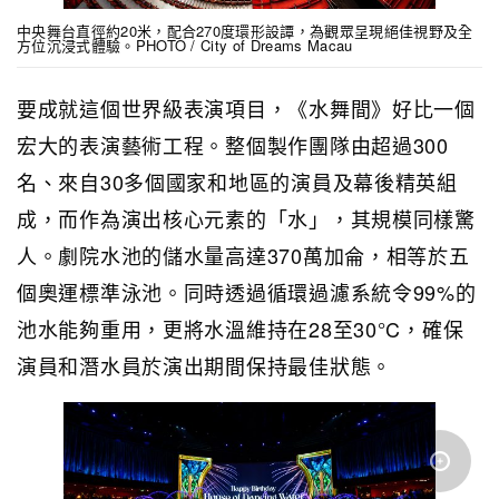
中央舞台直徑約20米，配合270度環形設譚，為觀眾呈現絕佳視野及全
方位沉浸式體驗。PHOTO / City of Dreams Macau
要成就這個世界級表演項目，《水舞間》好比一個
宏大的表演藝術工程。整個製作團隊由超過300
名、來自30多個國家和地區的演員及幕後精英組
成，而作為演出核心元素的「水」，其規模同樣驚
人。劇院水池的儲水量高達370萬加侖，相等於五
個奧運標準泳池。同時透過循環過濾系統令99%的
池水能夠重用，更將水溫維持在28至30°C，確保
演員和潛水員於演出期間保持最佳狀態。