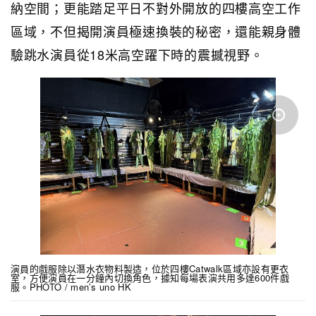
納空間；更能踏足平日不對外開放的四樓高空工作
區域，不但揭開演員極速換裝的秘密，還能親身體
驗跳水演員從18米高空躍下時的震撼視野。
演員的戲服除以潛水衣物料製造，位於四樓Catwalk區域亦設有更衣
室，方便演員在一分鐘內切換角色，據知每場表演共用多達600件戲
服。PHOTO / men’s uno HK