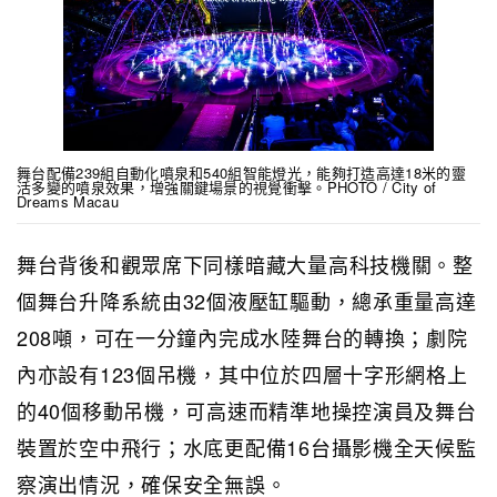
舞台配備239組自動化噴泉和540組智能燈光，能夠打造高達18米的靈
活多變的噴泉效果，增強關鍵場景的視覺衝擊。PHOTO / City of
Dreams Macau
舞台背後和觀眾席下同樣暗藏大量高科技機關。整
個舞台升降系統由32個液壓缸驅動，總承重量高達
208噸，可在一分鐘內完成水陸舞台的轉換；劇院
內亦設有123個吊機，其中位於四層十字形網格上
的40個移動吊機，可高速而精準地操控演員及舞台
裝置於空中飛行；水底更配備16台攝影機全天候監
察演出情況，確保安全無誤。