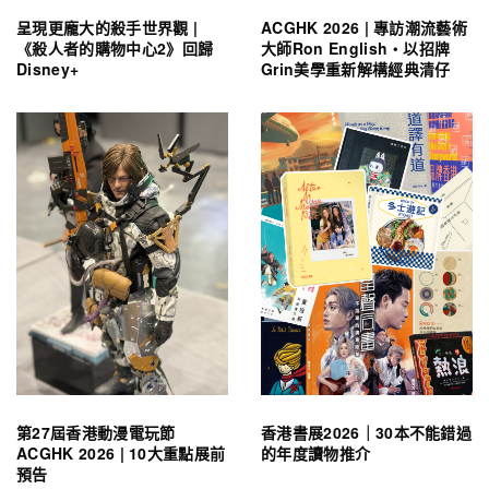
呈現更龐大的殺手世界觀 |
ACGHK 2026 | 專訪潮流藝術
《殺人者的購物中心2》回歸
大師Ron English・以招牌
Disney+
Grin美學重新解構經典清仔
第27屆香港動漫電玩節
香港書展2026｜30本不能錯過
ACGHK 2026 | 10大重點展前
的年度讀物推介
預告