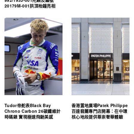
992/193J-001陀錶及編號
20179M-001拱頂枱鐘亮相
Tudor帝舵表Black Bay
香港置地廣場Patek Philippe
Chrono Carbon 26碳纖維計
百達翡麗專門店開幕：在中環
時碼錶 實現極速飛馳美感
核心地段提供尊崇奢華體驗