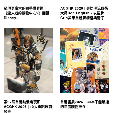
呈現更龐大的殺手世界觀 |
ACGHK 2026 | 專訪潮流藝術
《殺人者的購物中心2》回歸
大師Ron English・以招牌
Disney+
Grin美學重新解構經典清仔
第27屆香港動漫電玩節
香港書展2026｜30本不能錯過
ACGHK 2026 | 10大重點展前
的年度讀物推介
預告