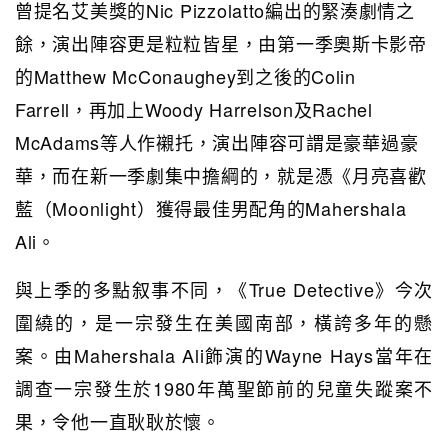
曾提名艾美獎的Nic Pizzolatto編出的緊湊劇情之
餘，演出陣容更是粒粒皆星，由第一季奧斯卡影帝
的Matthew McConaughey到之後的Colin
Farrell，再加上Woody Harrelson及Rachel
McAdams等人作襯托，演出陣容可謂是豪華過豪
華，而在新一季劇集中擔綱的，就是憑《月亮喜歡
藍（Moonlight）獲得最佳男配角的Mahershala
Ali。
與上季的多點叙事不同，《True Detective》今次
圍繞的，是一宗發生在美國南部，橫誇多年的懸
案。由Mahershala Ali飾演的Wayne Hays當年在
調查一宗發生於1980年萬聖節前的兒童失蹤案不
果，令他一直耿耿於懷。