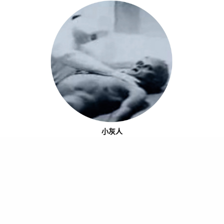
小灰人
也許是1947年發生了「羅茲威爾事件」的關係，小灰人可謂最深
入民心的外星人族群，灰色皮膚、身材矮小、頭大無髮、眼大鼻扁
的他們，沒有生殖器官，亦沒有性別之分，而是依靠實驗室進行培
育繁殖。聽說生性兇殘而充滿野心的小灰人，來地球的目的是為了
奪取資源及興建基地，可惜的是有族人在尚未成功之時，就已經因
為飛碟墜毀而葬身此處，屍體更遭到人類解剖，而過程片段後來更