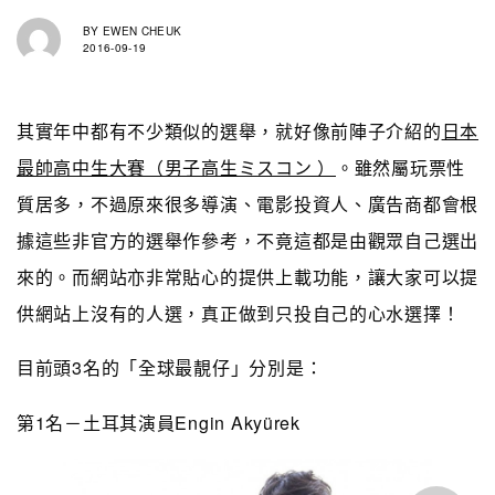
BY
EWEN CHEUK
2016-09-19
其實年中都有不少類似的選舉，就好像前陣子介紹的
日本
最帥高中生大賽（男子高生ミスコン ）
。
雖然屬玩票性
質居多，不過原來很多導演、電影投資人、廣告商都會根
據這些非官方的選舉作參考，不竟這都是由觀眾自己選出
來的。而網站亦非常貼心的提供上載功能，讓大家可以提
供網站上沒有的人選，真正做到只投自己的心水選擇！
目前頭3名的「全球最靚仔」分別是：
第1名－土耳其演員Engin Akyürek