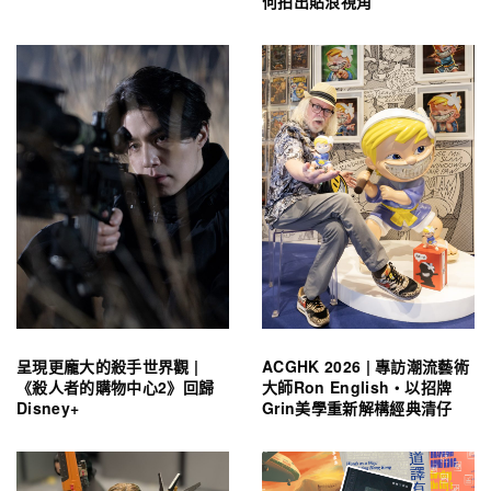
何拍出貼浪視角
呈現更龐大的殺手世界觀 |
ACGHK 2026 | 專訪潮流藝術
《殺人者的購物中心2》回歸
大師Ron English・以招牌
Disney+
Grin美學重新解構經典清仔