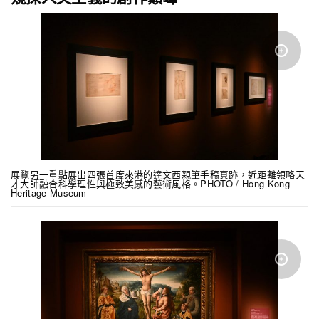
展覽另一重點展出四張首度來港的達文西親筆手稿真跡，近距離領略天
才大師融合科學理性與極致美感的藝術風格。PHOTO / Hong Kong
Heritage Museum