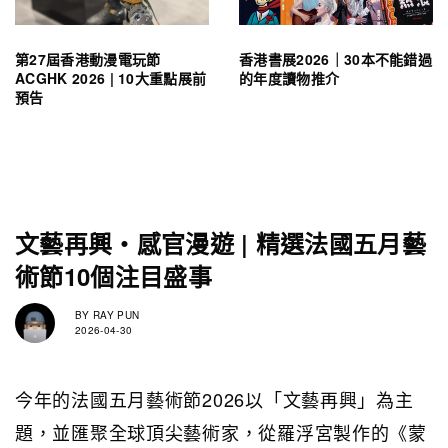
第27屆香港動漫電玩節
香港書展2026｜30本不能錯過
ACGHK 2026 | 10大重點展前
的年度讀物推介
預告
文藝再興・感官漫遊 | 精選法國五月藝
術節10個注目盛事
BY
RAY PUN
2026-04-30
今年的
法國五月藝術節2026
以「文藝再興」為主
題，並匯聚全球頂尖藝術家，從羅浮宮製作的《蒙