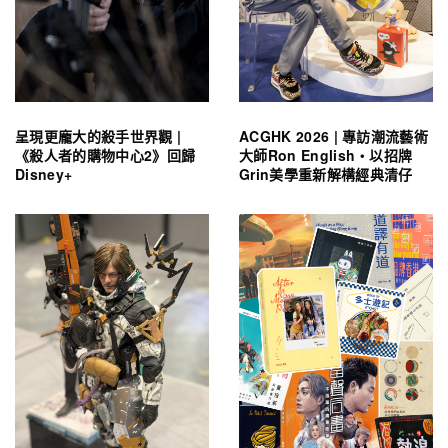
呈現更龐大的殺手世界觀 |
ACGHK 2026 | 專訪潮流藝術
《殺人者的購物中心2》回歸
大師Ron English・以招牌
Disney+
Grin美學重新解構經典清仔