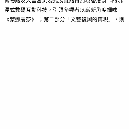
博物館及大皇宮沉浸式展覽館特別為香港製作的沉
浸式數碼互動科技，引領參觀者以嶄新角度細味
《蒙娜麗莎》 ；第二部分「文藝復興的再現」，則
呈獻法國國家文藝復興博物館及意大利米蘭盎博羅
削畫廊借出的珍罕瑰寶。
(5月1日至7月27日/香港文化博物館一樓專題展覽
館三、四及五)
DJ Snake維港電音盛典