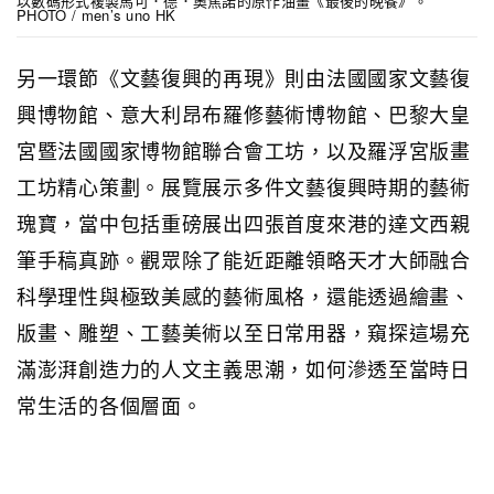
以數碼形式複製馬可．德．奧焦諾的原作油畫《最後的晚餐》。
PHOTO / men’s uno HK
另一環節《文藝復興的再現》則由法國國家文藝復
興博物館、意大利昂布羅修藝術博物館、巴黎大皇
宮暨法國國家博物館聯合會工坊，以及羅浮宮版畫
工坊精心策劃。展覽展示多件文藝復興時期的藝術
瑰寶，當中包括重磅展出四張首度來港的達文西親
筆手稿真跡。觀眾除了能近距離領略天才大師融合
科學理性與極致美感的藝術風格，還能透過繪畫、
版畫、雕塑、工藝美術以至日常用器，窺探這場充
滿澎湃創造力的人文主義思潮，如何滲透至當時日
常生活的各個層面。