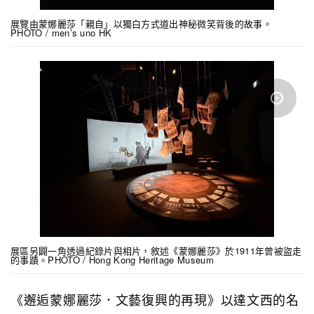
展覽由蒙娜麗莎「親自」以獨白方式道出神秘微笑背後的故事。
PHOTO / men’s uno HK
展區另闢一角透過紀錄片與相片，敘述《蒙娜麗莎》於1911年曾被盜走
的事蹟。PHOTO / Hong Kong Heritage Museum
《邂逅蒙娜麗莎．文藝復興的再現》以達文西的名