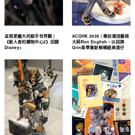
呈現更龐大的殺手世界觀 |
ACGHK 2026 | 專訪潮流藝術
《殺人者的購物中心2》回歸
大師Ron English・以招牌
Disney+
Grin美學重新解構經典清仔