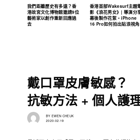
我們距離歷史有多遠？香
香港首部Wakesurf主題
港故宮文化博物館邀請9位
影《浪花男女》| 導演分
藝術家以創作重新回應過
幕後製作花絮・iPhone
去
16 Pro如何拍出貼浪視角
戴口罩皮膚敏感？
抗敏方法 + 個人護
BY
EWEN CHEUK
2020-02-19