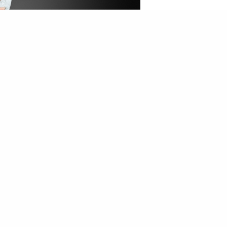
比女士粗糙，因此在護理時就亂來，這樣只會讓
於現在正值春天潮濕季節，如果要長時間佩戴口
厚重及過度滋潤的護膚品，選擇清爽的面霜來減