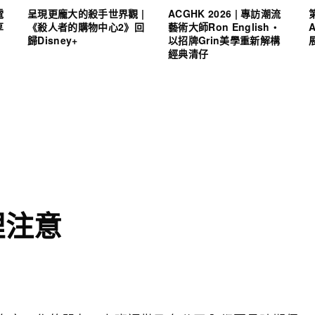
電
呈現更龐大的殺手世界觀 |
ACGHK 2026 | 專訪潮流
享
《殺人者的購物中心2》回
藝術大師Ron English・
歸Disney+
以招牌Grin美學重新解構
經典清仔
理注意