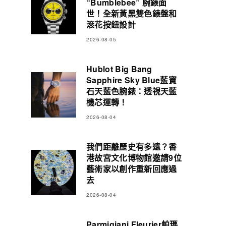
“Bumblebee” 腕錶面
世！全新黃黑雙色錶盤和
滾花按鈕設計
2026-08-05
Hublot Big Bang
Sapphire Sky Blue藍寶
石天藍色腕錶：透視天藍
機芯運轉！
2026-08-04
我們距離歷史有多遠？香
港故宮文化博物館邀請9位
藝術家以創作重新回應過
去
2026-08-04
Parmigiani Fleurier帕瑪