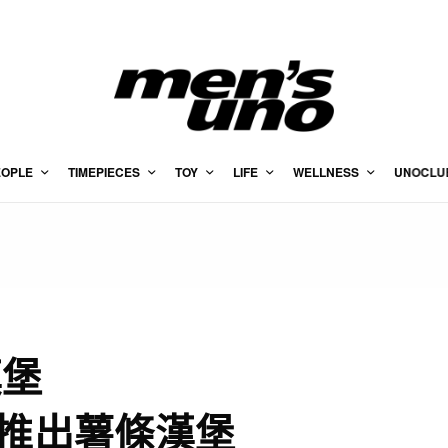
EOPLE
TIMEPIECES
TOY
LIFE
WELLNESS
UNOCLU
漢堡
ng推出薯條漢堡