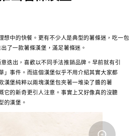
理想中的快餐。更有不少人是典型的薯條迷，吃一包
g就推出了一款薯條漢堡，滿足薯條迷。
g向來新意迭出，喜歡以不同手法推銷品牌。早前就有引
華」事件。而這個漢堡似乎不用介紹其實大家都
款漢堡純粹以兩塊漢堡包夾著一堆染了醬的薯
概它的新奇更引人注意。事實上又好像真的沒聽
型的漢堡。