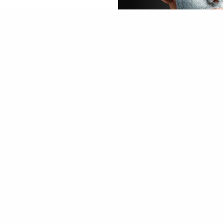
如何有效抗敏及護理？
別以為男士的皮膚就一定
皮膚問題愈來愈嚴重。由
罩，大家就應免使用質感
少皮膚負擔。