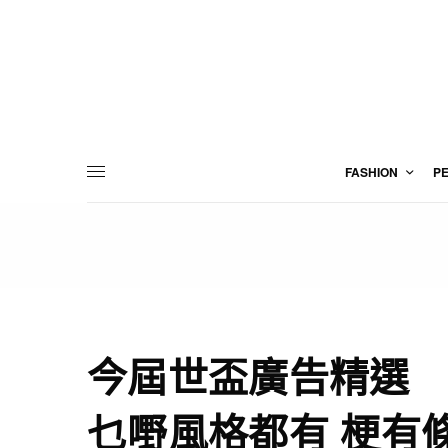
FASHION
P
今屆世盃廣告精選
乜嘢風格都有 梗有