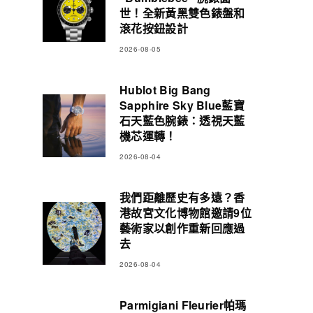
世！全新黃黑雙色錶盤和
滾花按鈕設計
2026-08-05
Hublot Big Bang
Sapphire Sky Blue藍寶
石天藍色腕錶：透視天藍
機芯運轉！
2026-08-04
我們距離歷史有多遠？香
港故宮文化博物館邀請9位
藝術家以創作重新回應過
去
2026-08-04
Parmigiani Fleurier帕瑪