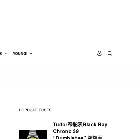
B
YOUNG!
POPULAR POSTS
Tudor帝舵表Black Bay
Chrono 39
“Bumblebee” 腕錶面