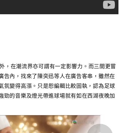
界之外，在潮流界亦可謂有一定影響力。而三間更嘗
廣告內，找來了陳奕迅等人在廣告客串，雖然在
氣氛變得高漲。只是恕編輯比較固執，認為足球
強勁的音樂及燈光帶進球場就有如在西湖夜晚加