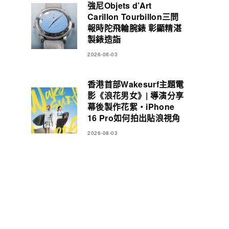
強尼Objets d’Art
Carillon Tourbillon三問
報時陀飛輪腕錶 彰顯精湛
製錶造詣
2026-08-03
香港首部Wakesurf主題電
影《浪花男女》| 導演分享
幕後製作花絮・iPhone
16 Pro如何拍出貼浪視角
2026-08-03