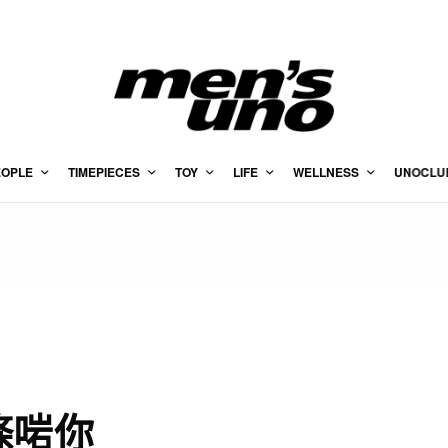
EOPLE
TIMEPIECES
TOY
LIFE
WELLNESS
UNOCLU
條啱你