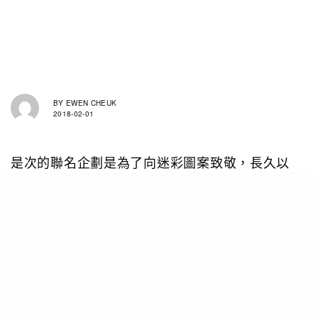
BY
EWEN CHEUK
2018-02-01
是次的聯名企劃是為了向迷彩圖案致敬，長久以
來，這個圖案遠遠超出它作為軍事用途的功能，這
多變和大膽的圖案已經被用於抗爭，時裝，而最突
出的甚至是在HipHop，Punk 和Reggae 音樂文化
中出現。原先作為一種隱藏功能設計，現在已經成
為那些用來表達自己生活態度的一個呼應。
限量版系列將Beats優質音效和時尚設計與