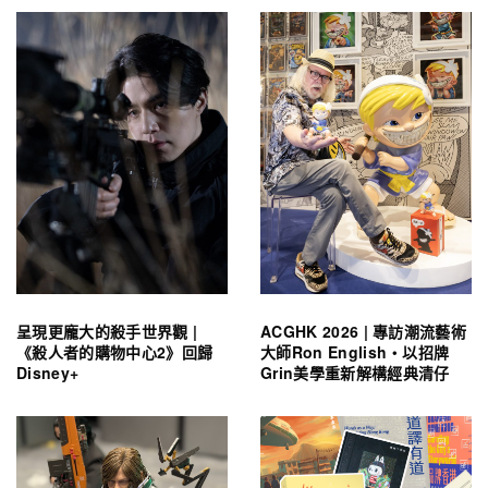
呈現更龐大的殺手世界觀 |
ACGHK 2026 | 專訪潮流藝術
《殺人者的購物中心2》回歸
大師Ron English・以招牌
Disney+
Grin美學重新解構經典清仔